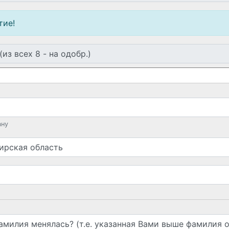
тие!
ану