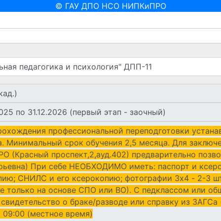
© ГАУ ДПО НСО НИПКиПРО
рохождения профессиональной переподготовки устана
. Минимальный срок обучения 2,5 месяца. Для заключе
 (Красный проспект,2,ауд.402) предварительно позво
ьевна) При себе НЕОБХОДИМО иметь: паспорт и ксероко
ию; СНИЛС и его ксерокопию; фотографии 3х4 - 2-3 ш
е только на основе СПО или ВО). С педклассом или об
свидетельство о браке/разводе или справку из ЗАГСа 
 09:00 (местное время)