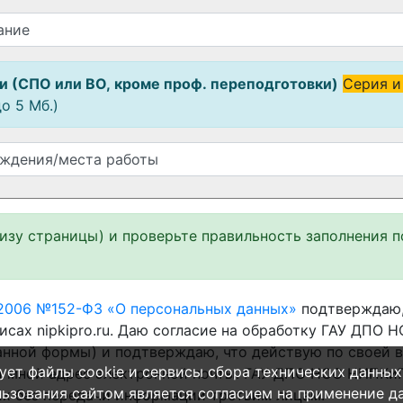
и (СПО или ВО, кроме проф. переподготовки)
Серия и
о 5 Мб.)
низу страницы) и проверьте правильность заполнения п
.2006 №152-ФЗ «О персональных данных»
подтверждаю,
исах nipkipro.ru. Даю согласие на обработку ГАУ ДП
данной формы) и подтверждаю, что действую по своей 
ует файлы cookie и сервисы сбора технических данных
 мной адрес электронной почты. ГАУ ДПО НСО НИПКи
ьзования сайтом является согласием на применение да
их без передачи информации третьим лицам.