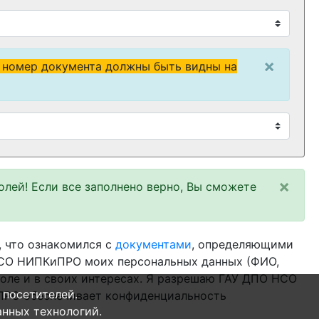
×
 номер документа должны быть видны на
×
олей! Если все заполнено верно, Вы сможете
 что ознакомился с
документами
, определяющими
О НСО НИПКиПРО моих персональных данных (ФИО,
воле и в своих интересах. Я разрешаю ГАУ ДПО НСО
 посетителей.
ПРО обеспечивает конфиденциальность
нных технологий.