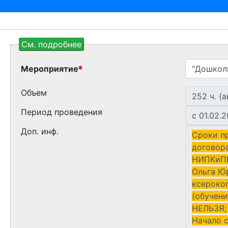
См. подробнее
Мероприятие
Объем
Период проведения
Доп. инф.
Сроки п
договора
НИПКиПРО
Ольга Юр
ксерокоп
(обучени
НЕЛЬЗЯ; 
Начало с